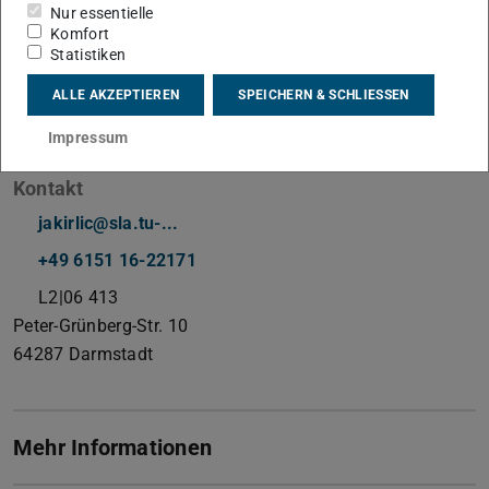
Nur essentielle
Komfort
Statistiken
ALLE AKZEPTIEREN
SPEICHERN & SCHLIESSEN
Arbeitsgebiet(e)
Impressum
Modellierung und Simulation turbulenter Strömungen
Kontakt
jakirlic@sla.tu-...
+49 6151 16-22171
L2|06 413
Peter-Grünberg-Str. 10
64287
Darmstadt
Mehr Informationen