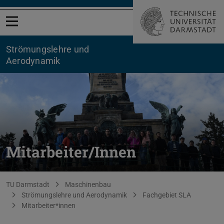
Menü öffnen
Strömungslehre und
Aerodynamik
Mitarbeiter/Innen
Sie befinden sich hier:
TU Darmstadt
Maschinenbau
Strömungslehre und Aerodynamik
Fachgebiet SLA
Mitarbeiter*innen