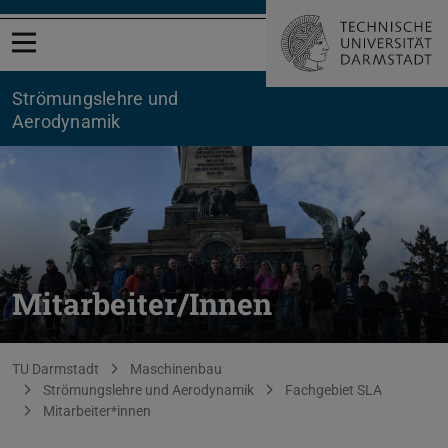
Menü öffnen
Strömungslehre und
Aerodynamik
Mitarbeiter/Innen
Sie befinden sich hier:
TU Darmstadt
Maschinenbau
Strömungslehre und Aerodynamik
Fachgebiet SLA
Mitarbeiter*innen