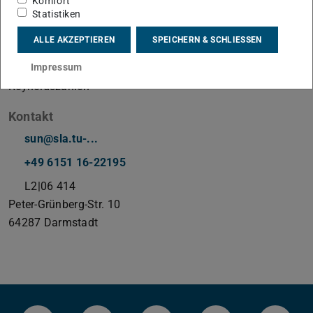
Komfort
Statistiken
ALLE AKZEPTIEREN
SPEICHERN & SCHLIESSEN
Arbeitsgebiet(e)
Die zellfreie Schicht in der Blutströmung bei hohen
Impressum
Reynoldszahlen
Kontakt
sun@sla.tu-...
+49 6151 16-22195
L2|06 414
Peter-Grünberg-Str. 10
64287
Darmstadt