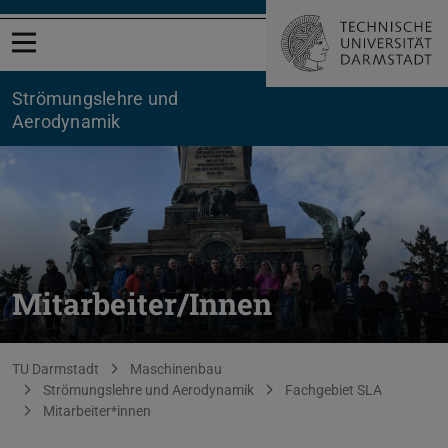
Menü öffnen
Strömungslehre und
Aerodynamik
Mitarbeiter/Innen
Sie befinden sich hier:
TU Darmstadt
Maschinenbau
Strömungslehre und Aerodynamik
Fachgebiet SLA
Mitarbeiter*innen