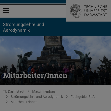
Menü öffnen
Strömungslehre und
Aerodynamik
Mitarbeiter/Innen
Sie befinden sich hier:
TU Darmstadt
Maschinenbau
Strömungslehre und Aerodynamik
Fachgebiet SLA
Mitarbeiter*innen