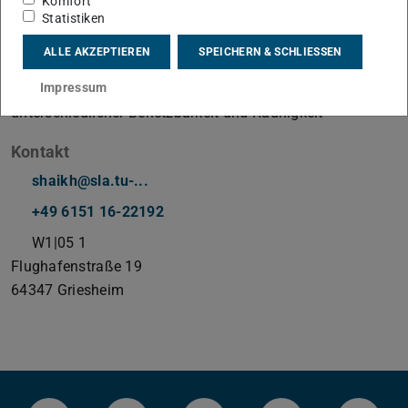
Komfort
Statistiken
ALLE AKZEPTIEREN
SPEICHERN & SCHLIESSEN
Arbeitsgebiet(e)
Adhäsionskraft von Eis auf Substraten mit
Impressum
unterschiedlicher Benetzbarkeit und Rauhigkeit
Kontakt
shaikh@sla.tu-...
+49 6151 16-22192
W1|05 1
Flughafenstraße 19
64347
Griesheim