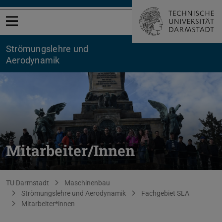
Menü öffnen
Strömungslehre und
Aerodynamik
Mitarbeiter/Innen
Sie befinden sich hier:
TU Darmstadt
Maschinenbau
Strömungslehre und Aerodynamik
Fachgebiet SLA
Mitarbeiter*innen