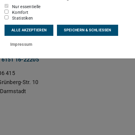
sgebiet(e)
Nur essentielle
Komfort
ierung und Simulation turbulenter Strömungen
Statistiken
ALLE AKZEPTIEREN
SPEICHERN & SCHLIESSEN
kt
Impressum
eninger@sla.tu-...
 6151 16-22205
06 415
Grünberg-Str. 10
Darmstadt